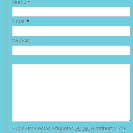
Nome
*
Email
*
Website
Pode usar estas etiquetas
HTML
e atributos:
<a